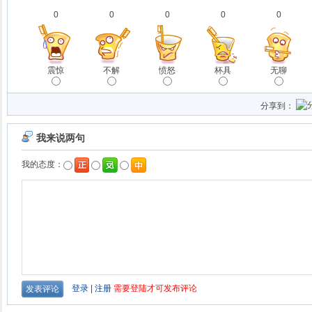
0
0
0
0
0
震惊
不解
愤怒
杯具
无聊
分享到：