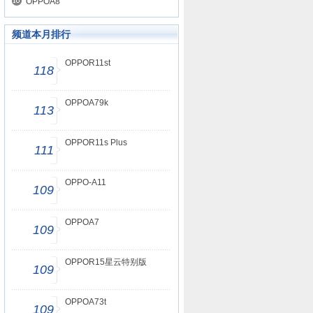
OPPOA8
频道本月排行
OPPOR11st
118
OPPOA79k
113
OPPOR11s Plus
111
OPPO-A11
109
OPPOA7
109
OPPOR15星云特别版
109
OPPOA73t
109