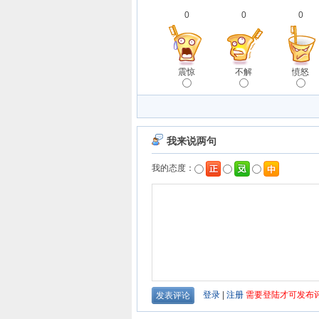
0
0
0
震惊
不解
愤怒