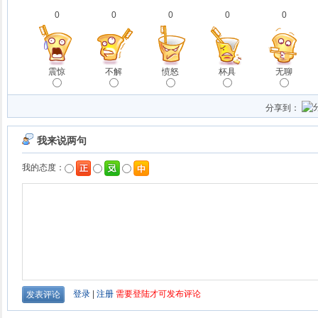
0
0
0
0
0
震惊
不解
愤怒
杯具
无聊
分享到：