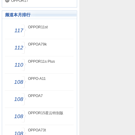
OPPOR17
频道本月排行
OPPOR11st
117
OPPOA79k
112
OPPOR11s Plus
110
OPPO-A11
108
OPPOA7
108
OPPOR15星云特别版
108
OPPOA73t
108