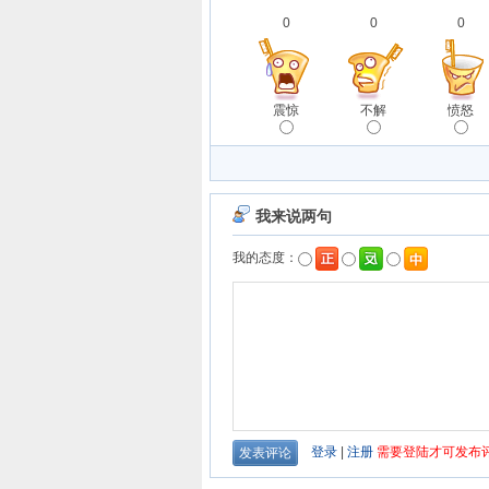
0
0
0
震惊
不解
愤怒